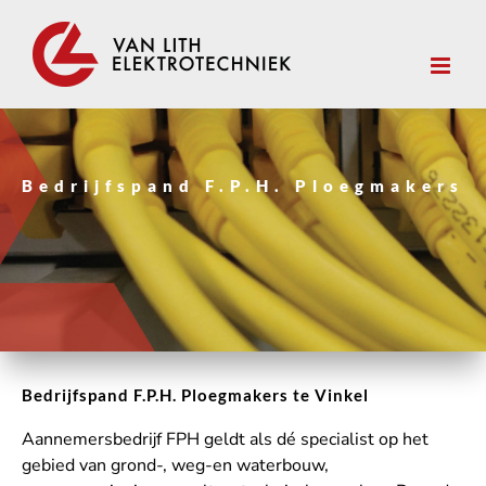
Ga
naar
inhoud
Bedrijfspand F.P.H. Ploegmakers
Bedrijfspand F.P.H. Ploegmakers te Vinkel
Aannemersbedrijf FPH geldt als dé specialist op het
gebied van grond-, weg-en waterbouw,