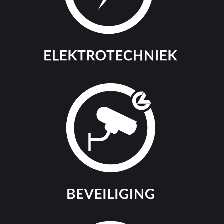
Projectleider verduurzaming
vastgoed gemeente Meierijstad